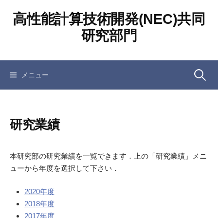
コ
高性能計算技術開発(NEC)共同
ン
テ
研究部門
ン
ツ
へ
検
メニュー
ス
キ
ッ
索:
プ
研究業績
本研究部の研究業績を一覧できます．上の「研究業績」メニ
ューから年度を選択して下さい．
2020年度
2018年度
2017年度