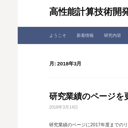
コ
高性能計算技術開発
ン
テ
ン
ツ
ようこそ
新着情報
研究内容
へ
ス
キ
月:
2018年3月
ッ
プ
研究業績のページを
2018年3月14日
研究業績のページに2017年度までの