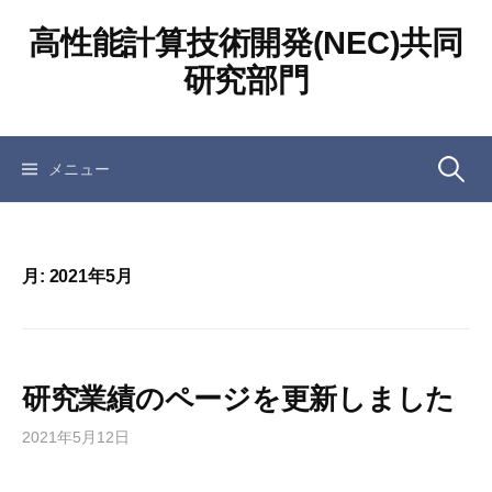
コ
高性能計算技術開発(NEC)共同
ン
テ
研究部門
ン
ツ
へ
検
メニュー
ス
キ
ッ
索:
プ
月:
2021年5月
研究業績のページを更新しました
2021年5月12日